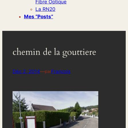
Fibre Optique
La RN20
Mes “posts”
chemin de la gouttiere
Déc 2, 2014
—
Francois
par