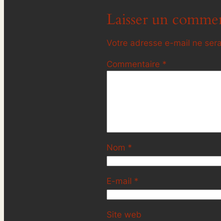
Laisser un commen
Votre adresse e-mail ne sera
Commentaire
*
Nom
*
E-mail
*
Site web