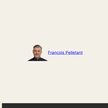
Aller
au
contenu
François Pelletant