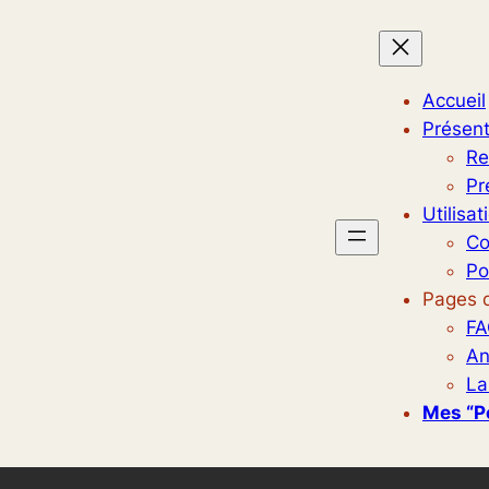
Accueil
Présent
Re
Pr
Utilisat
Co
Po
Pages d
FA
An
La
Mes “p