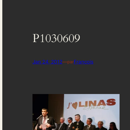
P1030609
Jan 24, 2012
—
Francois
par