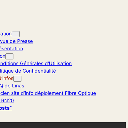
ation
vue de Presse
ésentation
ion
nditions Générales d’Utilisation
litique de Confidentialité
’infos
Q de Linas
cien site d’info déploiement Fibre Optique
 RN20
osts”