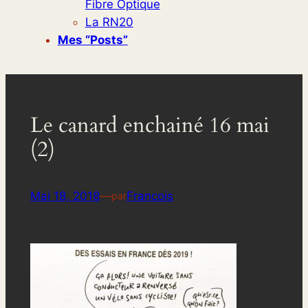
Fibre Optique
La RN20
Mes “posts”
Le canard enchainé 16 mai
(2)
Mai 18, 2018
—
Francois
par