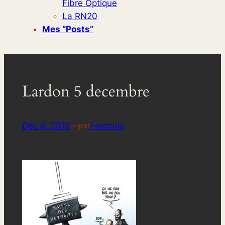
Fibre Optique
La RN20
Mes “posts”
Lardon 5 decembre
Déc 6, 2019
—
Francois
par