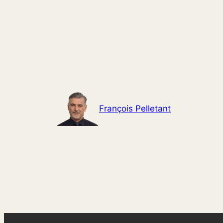
Aller
au
contenu
François Pelletant