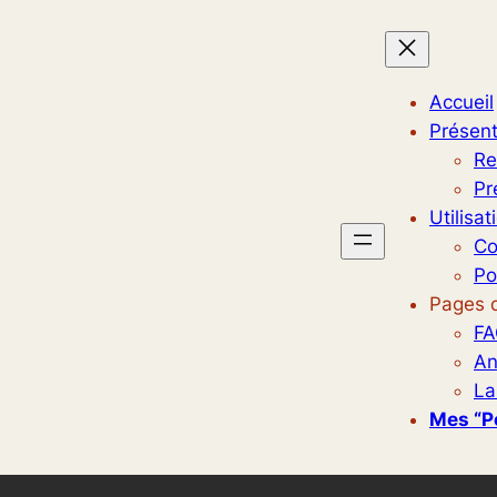
Accueil
Présent
Re
Pr
Utilisat
Co
Po
Pages d
FA
An
La
Mes “p