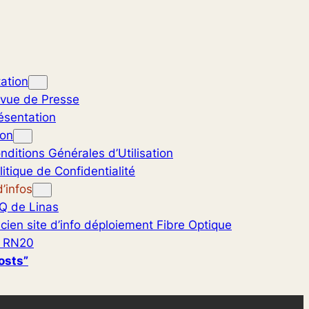
ation
vue de Presse
ésentation
ion
nditions Générales d’Utilisation
litique de Confidentialité
’infos
Q de Linas
cien site d’info déploiement Fibre Optique
 RN20
osts”