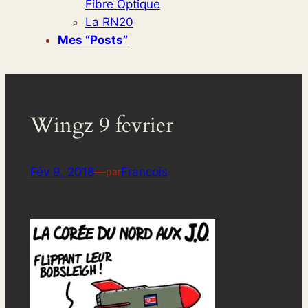
Fibre Optique
La RN20
Mes “posts”
Wingz 9 fevrier
Fév 9, 2018
—
Francois
par