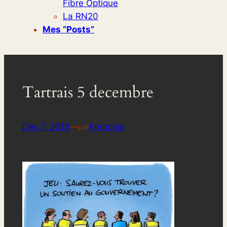
Fibre Optique
La RN20
Mes “posts”
Tartrais 5 decembre
Déc 7, 2018
—
Francois
par