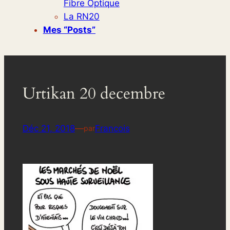
Fibre Optique
La RN20
Mes “posts”
Urtikan 20 decembre
Déc 21, 2018
—
Francois
par