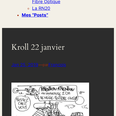
Fibre Optique
La RN20
Mes “posts”
Kroll 22 janvier
Jan 25, 2019
—
Francois
par