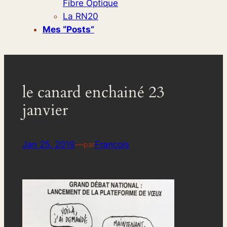
Fibre Optique
La RN20
Mes “posts”
le canard enchainé 23
janvier
Jan 25, 2019
—
Francois
par