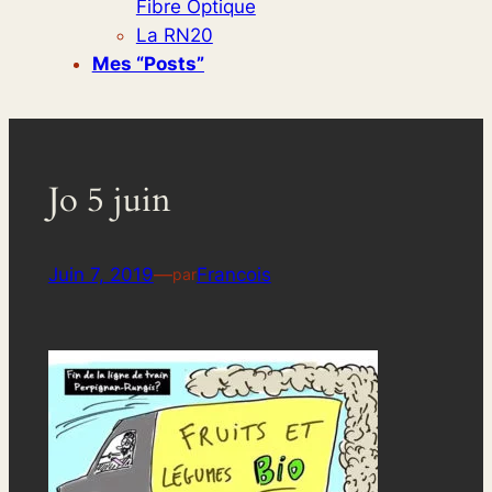
Fibre Optique
La RN20
Mes “posts”
Jo 5 juin
Juin 7, 2019
—
Francois
par