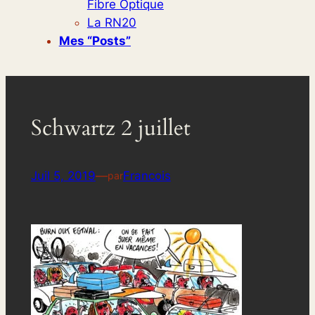
Fibre Optique
La RN20
Mes “posts”
Schwartz 2 juillet
Juil 5, 2019
—
Francois
par