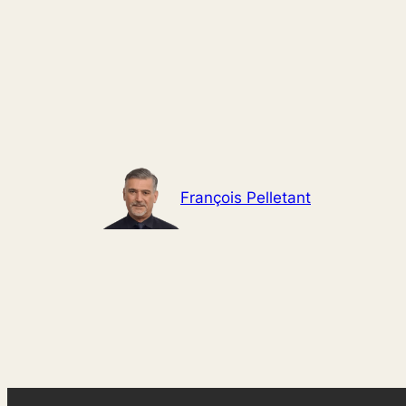
Aller
au
contenu
François Pelletant