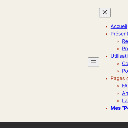
Accueil
Présent
Re
Pr
Utilisat
Co
Po
Pages d
FA
An
La
Mes “p