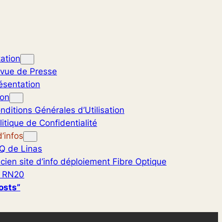
ation
vue de Presse
ésentation
ion
nditions Générales d’Utilisation
litique de Confidentialité
’infos
Q de Linas
cien site d’info déploiement Fibre Optique
 RN20
osts”