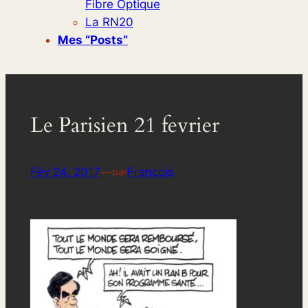
Fibre Optique
La RN20
Mes “posts”
Le Parisien 21 fevrier
Fév 24, 2017
—
Francois
par