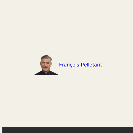
Aller
au
contenu
François Pelletant