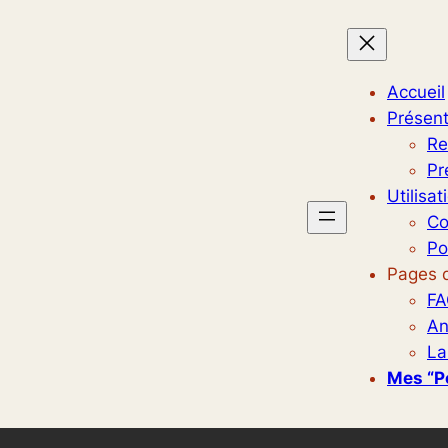
Accueil
Présent
Re
Pr
Utilisat
Co
Po
Pages d
FA
An
La
Mes “p