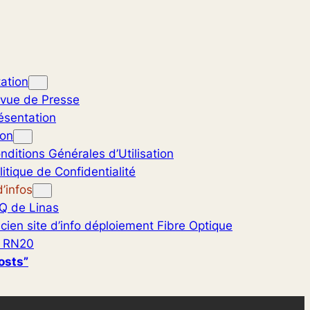
ation
vue de Presse
ésentation
ion
nditions Générales d’Utilisation
litique de Confidentialité
’infos
Q de Linas
cien site d’info déploiement Fibre Optique
 RN20
osts”