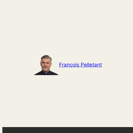
Aller
au
contenu
François Pelletant