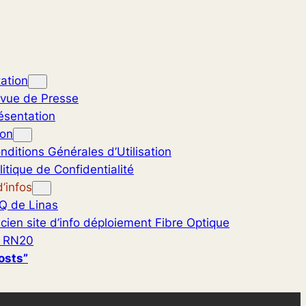
ation
vue de Presse
ésentation
ion
nditions Générales d’Utilisation
litique de Confidentialité
’infos
Q de Linas
cien site d’info déploiement Fibre Optique
 RN20
osts”