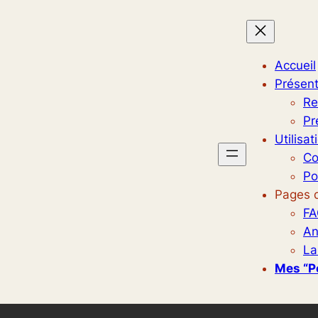
Accueil
Présent
Re
Pr
Utilisat
Co
Po
Pages d
FA
An
La
Mes “p