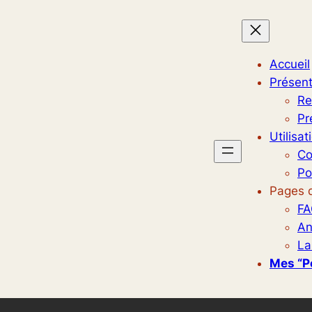
Accueil
Présent
Re
Pr
Utilisat
Co
Po
Pages d
FA
An
La
Mes “p