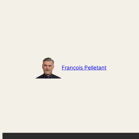
Aller
au
contenu
François Pelletant