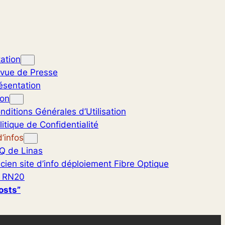
ation
vue de Presse
ésentation
ion
nditions Générales d’Utilisation
litique de Confidentialité
’infos
Q de Linas
cien site d’info déploiement Fibre Optique
 RN20
osts”