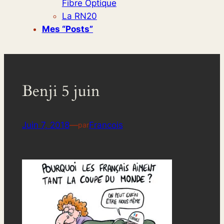
Fibre Optique
La RN20
Mes “posts”
Benji 5 juin
Juin 7, 2018
—
Francois
par