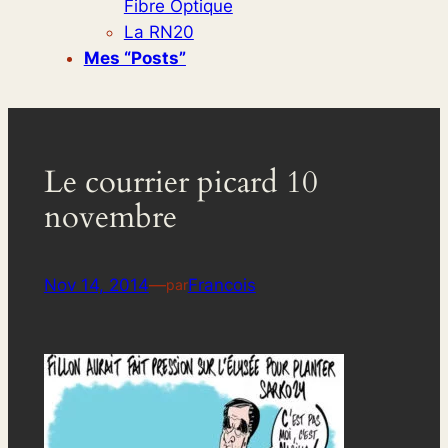
Fibre Optique
La RN20
Mes “posts”
Le courrier picard 10
novembre
Nov 14, 2014
—
Francois
par