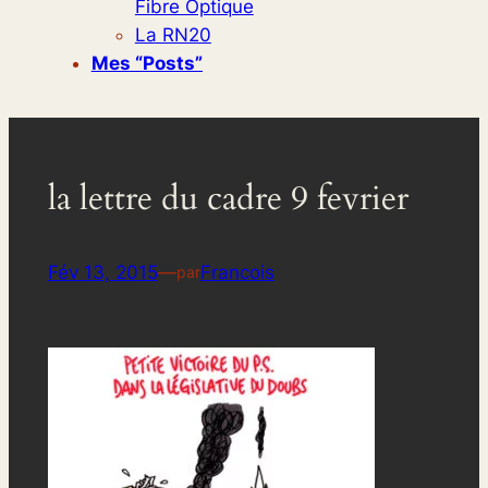
Fibre Optique
La RN20
Mes “posts”
la lettre du cadre 9 fevrier
Fév 13, 2015
—
Francois
par