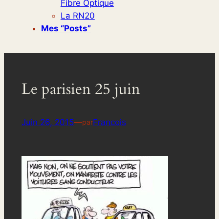
Fibre Optique
La RN20
Mes “posts”
Le parisien 25 juin
Juin 26, 2015
—
Francois
par