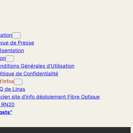
ation
vue de Presse
ésentation
ion
nditions Générales d’Utilisation
litique de Confidentialité
’infos
Q de Linas
cien site d’info déploiement Fibre Optique
 RN20
osts”