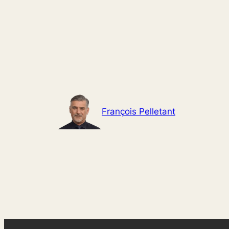
Aller
au
contenu
François Pelletant