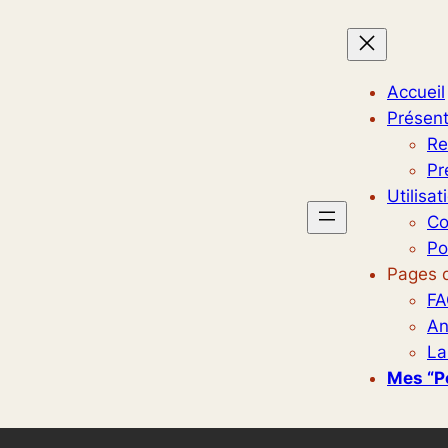
Accueil
Présent
Re
Pr
Utilisat
Co
Po
Pages d
FA
An
La
Mes “p