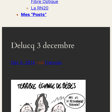
Fibre Optique
La RN20
Mes “posts”
Delucq 3 decembre
Déc 5, 2014
—
Francois
par