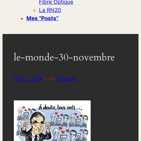
Fibre Optique
La RN20
Mes “posts”
le-monde-30-novembre
Déc 1, 2016
—
Francois
par