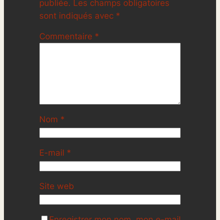
publiée.
Les champs obligatoires
sont indiqués avec
*
Commentaire
*
Nom
*
E-mail
*
Site web
Enregistrer mon nom, mon e-mail