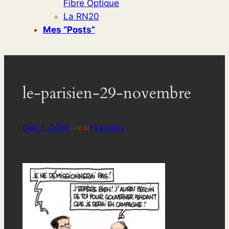
Fibre Optique
La RN20
Mes “posts”
le-parisien-29-novembre
Déc 1, 2016
—
Francois
par