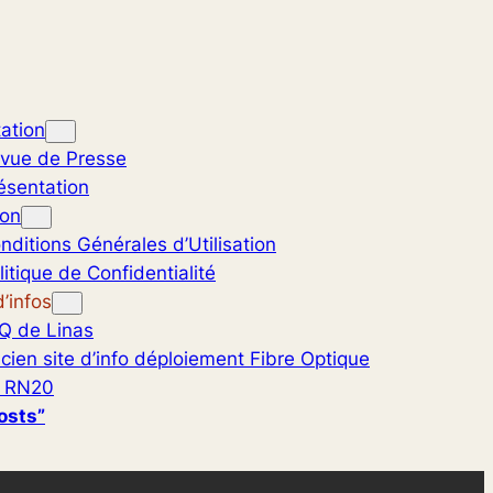
ation
vue de Presse
ésentation
ion
nditions Générales d’Utilisation
litique de Confidentialité
’infos
Q de Linas
cien site d’info déploiement Fibre Optique
 RN20
osts”