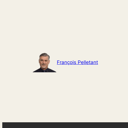
Aller
au
contenu
François Pelletant