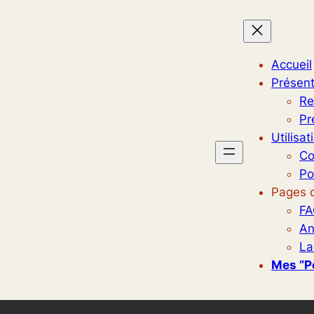
Accueil
Présent
Re
Pr
Utilisat
Co
Po
Pages d
FA
An
La
Mes “p