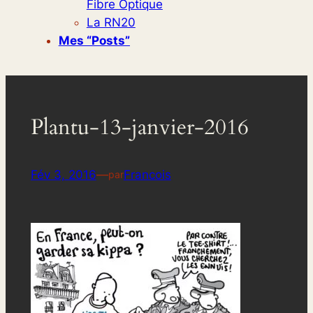
Fibre Optique
La RN20
Mes “posts”
Plantu-13-janvier-2016
Fév 3, 2016
—
Francois
par