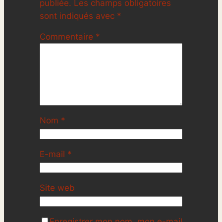
publiée.
Les champs obligatoires
sont indiqués avec
*
Commentaire
*
Nom
*
E-mail
*
Site web
Enregistrer mon nom, mon e-mail