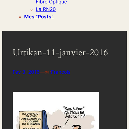
Fibre Optique
La RN20
Mes “posts”
Urtikan-11-janvier-2016
Fév 3, 2016
—
Francois
par