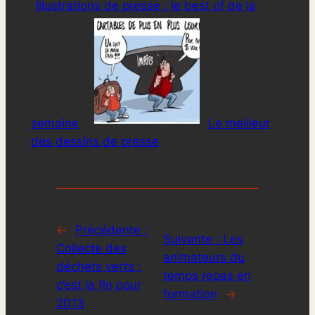
Illustrations de presse : le best of de la
semaine
Le meilleur
des dessins de presse
←
Précédente :
Suivante :
Les
Collecte des
animateurs du
déchets verts :
temps repas en
c’est la fin pour
formation
→
2013