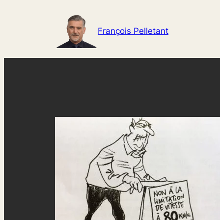
Aller
au
François Pelletant
contenu