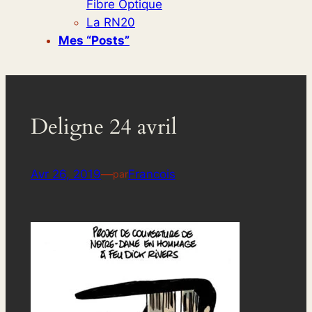
Fibre Optique
La RN20
Mes “posts”
Deligne 24 avril
Avr 26, 2019
—
Francois
par