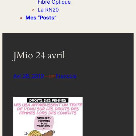
Fibre Optique
La RN20
Mes “posts”
JMio 24 avril
Avr 26, 2019
—
Francois
par