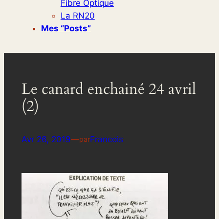
Fibre Optique
La RN20
Mes “posts”
Le canard enchainé 24 avril
(2)
Avr 26, 2019
—
Francois
par