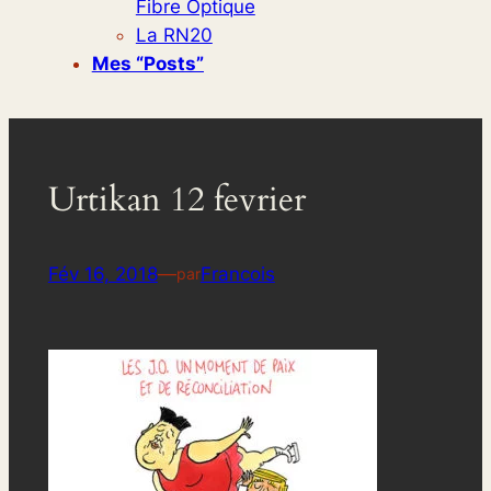
Fibre Optique
La RN20
Mes “posts”
Urtikan 12 fevrier
Fév 16, 2018
—
Francois
par