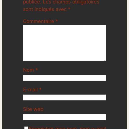
publiée.
Les champs obligatoires
sont indiqués avec
*
Commentaire
*
Nom
*
E-mail
*
Site web
Enregistrer mon nom, mon e-mail