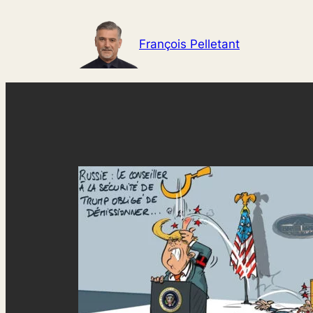
Aller
au
François Pelletant
contenu