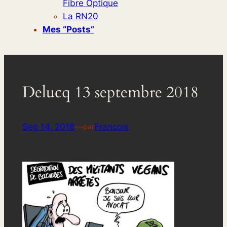
Fibre Optique
La RN20
Mes “posts”
Delucq 13 septembre 2018
Sep 14, 2018
—
Francois
par