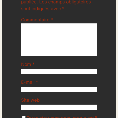
publiée.
Les champs obligatoires
sont indiqués avec
*
Commentaire
*
Nom
*
E-mail
*
Site web