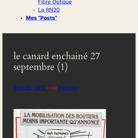
Fibre Optique
La RN20
Mes “posts”
le canard enchainé 27
septembre (1)
Sep 28, 2017
—
Francois
par