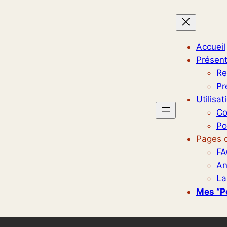
Accueil
Présent
Re
Pr
Utilisat
Co
Po
Pages d
FA
An
La
Mes “p