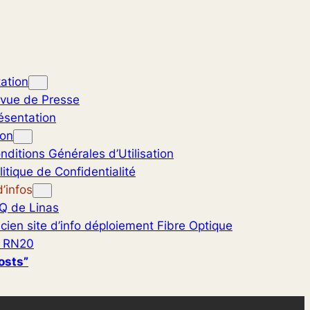
ation
vue de Presse
ésentation
ion
nditions Générales d’Utilisation
litique de Confidentialité
’infos
Q de Linas
cien site d’info déploiement Fibre Optique
 RN20
osts”