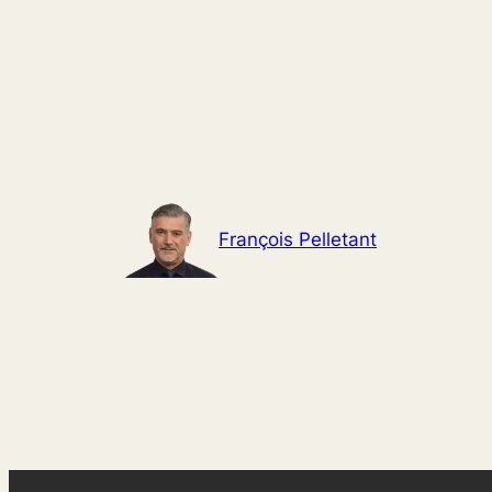
Aller
au
contenu
François Pelletant