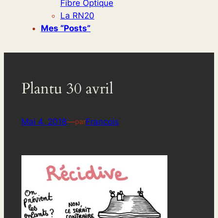
Fibre Optique
La RN20
Mes “posts”
Plantu 30 avril
Mai 4, 2018
—
Francois
par