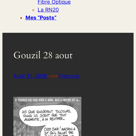
Fibre Optique
La RN20
Mes “posts”
Gouzil 28 aout
Août 31, 2018
—
Francois
par