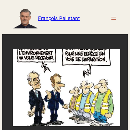
Aller
au
François Pelletant
contenu