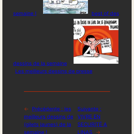
semaine !
best of des
dessins de la semaine
Les meilleurs dessins de presse
←
Précédente :
les
Suivante :
meilleurs dessins de
VIVRE EN
(gilets jaunes) de la
SECURITÉ A
semaine !
LINAS
→