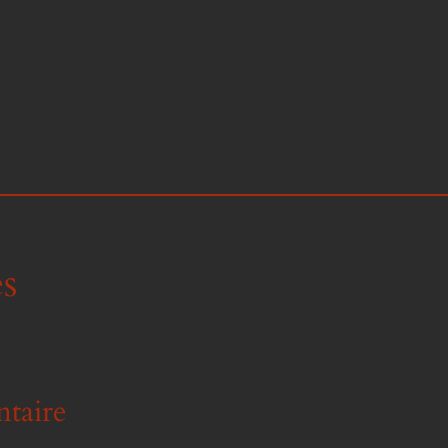
s
taire