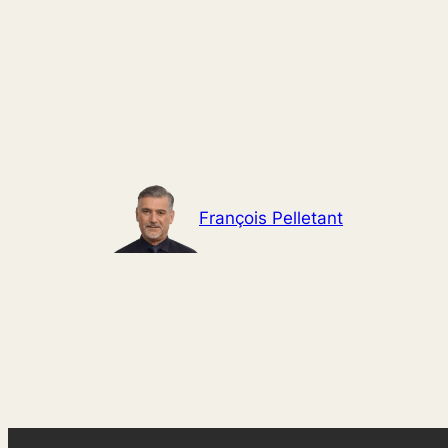
Aller
au
contenu
François Pelletant