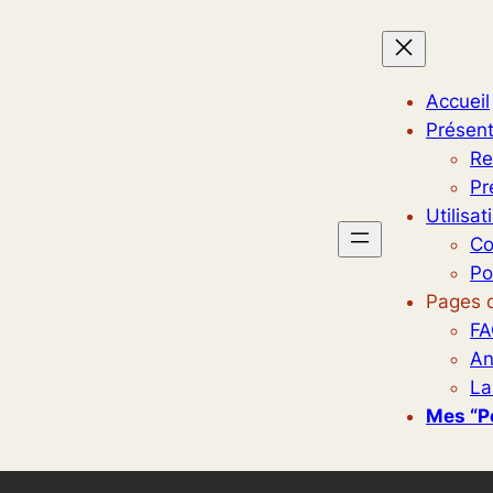
Accueil
Présent
Re
Pr
Utilisat
Co
Po
Pages d
FA
An
La
Mes “p