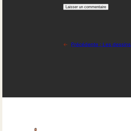
←
Précédente :
Les dessins