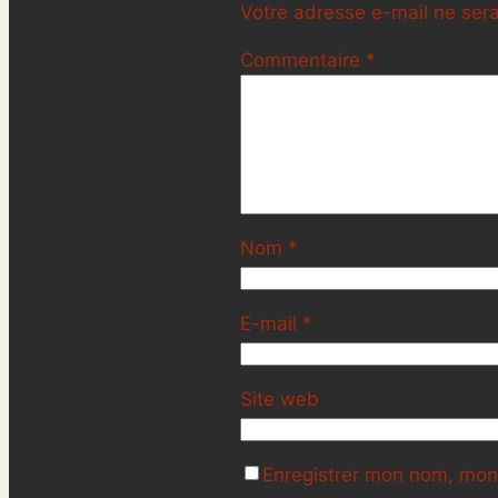
Votre adresse e-mail ne sera
Commentaire
*
Nom
*
E-mail
*
Site web
Enregistrer mon nom, mon 