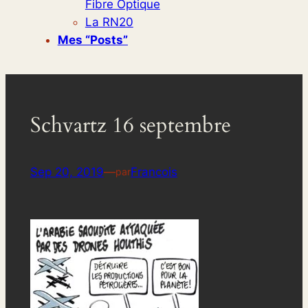
Fibre Optique
La RN20
Mes “posts”
Schvartz 16 septembre
Sep 20, 2019
—
Francois
par