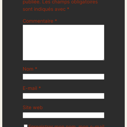
publiée.
Les champs obligatoires
sont indiqués avec
*
Commentaire
*
Nom
*
E-mail
*
Site web
Enregistrer mon nom, mon e-mail