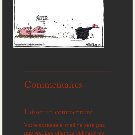
Commentaires
Laisser un commentaire
Votre adresse e-mail ne sera pas
publiée.
Les champs obligatoires