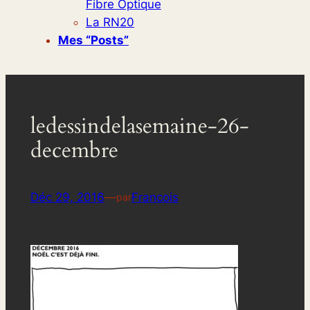
Fibre Optique
La RN20
Mes “posts”
ledessindelasemaine-26-
decembre
Déc 29, 2016
—
Francois
par