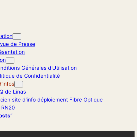
ation
vue de Presse
ésentation
ion
nditions Générales d’Utilisation
litique de Confidentialité
’infos
Q de Linas
cien site d’info déploiement Fibre Optique
 RN20
osts”