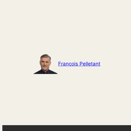
Aller
au
contenu
François Pelletant