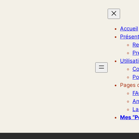
Accueil
Présent
Re
Pr
Utilisat
Co
Po
Pages d
FA
An
La
Mes “p