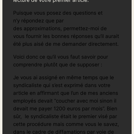
lecture de votre premier article.
Puisque vous posez des questions et
n’y répondez que par
des approximations, permettez-
moi de
vous fournir les bonnes réponses qu’il aurait
été plus aisé de me demander directement.
Voici donc ce qu’il vous faut savoir pour
comprendre plutôt que de supposer :
Je vous ai assigné en même temps que le
syndicaliste qui s’est exprimé dans votre
article en affirmant que l’un de mes anciens
employés devait “coucher avec moi sinon il
devait me payer 1200 euros par mois”. Bien
sûr, le syndicaliste était le premier visé par
cette procédure mais comme vous le savez,
dans le cadre de diffamations par voie de