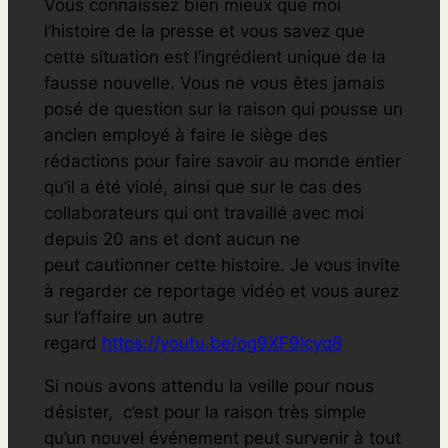
Vous connaissez bien mieux que moi
l’histoire de la presse et vous savez que
cette situation est l’ingrédient unique de la
fausse nouvelle. Vous ne vous êtes jamais
posé de question sur la raison qui pousse un
ancien employé à faire le siège des
rédactions pour faire savoir au monde entier
qu’il a été violé, ainsi que sur le cas des
collaborateurs qui ont travaillé avec moi
depuis 20 ans et dont aucun ne
peut cautionner cette histoire. Je vous invite
à regarder ce reportage vidéo et vous aurez
sur l’affaire un autre
regard
https://youtu.be/og9XF9
Icyq8
Si nous avons attendu la veille pour nous
désister, c’est pour la raison très simple
qu’un nouvel événement peut survenir à tout