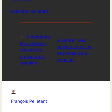
Essonne
pelletant
←
Précédente :
Suivante :
Les
les meilleurs
meilleurs dessins
dessins de
de presse de la
presse de la
semaine
→
semaine
François Pelletant