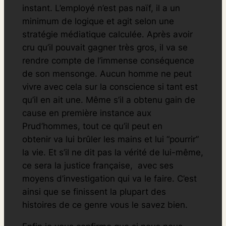
instant. L’employé n’est pas naïf, il a un
minimum de logique et agit selon une
stratégie médiatique calculée. Après avoir
cru qu’il pouvait gagner très gros, il va se
rendre compte de l’immense conséquence
de son mensonge. Aucun homme ne peut
vivre avec cela sur la conscience si tant est
qu’il en ait une. Même s’il a obtenu gain de
cause en première instance aux
Prud’hommes, tout ce qu’il peut en
obtenir va lui brûler les mains et lui “pourrir”
la vie. Et s’il ne dit pas la vérité de lui-même,
ce sera la justice française, avec ses
moyens d’investigation qui va le faire. C’est
ainsi que se finissent la plupart des
histoires de ce genre vous le savez bien.