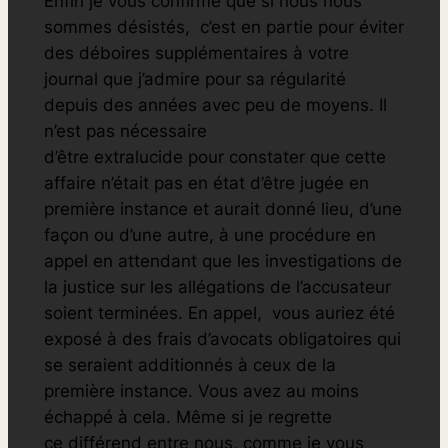
Enfin je vous confirme que si nous nous
sommes désistés, c’est en partie pour éviter
des déboires supplémentaires à votre
journal que j’admire pour sa régularité
depuis des années avec peu de moyens. Il
n’est pas nécessaire
d’être extralucide pour consta
ter que cette
affaire n’était pas en état d’être jugée en
première instance et aurait donné lieu, d’une
façon ou d’une autre, à une procédure en
appel en attendant que les investigations de
la justice sur les allégations de l’accusateur
soient terminées. En appel, vous auriez été
exposé à des frais d’avocats obligatoires qui
se seraient additionnés à ceux de la
première instance. Vous avez au moins
échappé à cela. Même si je regrette
ce différend entre nous, comme je vous