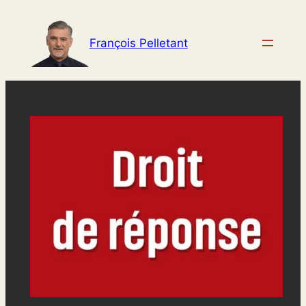
Aller
au
François Pelletant
contenu