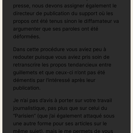
presse, nous devons assigner également le
directeur de publication du support où les
propos ont été tenus sinon le diffamateur va
argumenter que ses paroles ont été
déformées.
Dans cette procédure vous aviez peu à
redouter puisque vous aviez pris soin de
retranscrire les propos tendancieux entre
guillemets et que ceux-ci n’ont pas été
démentis par l’intéressé après leur
publication.
Je n’ai pas d’avis à porter sur votre travail
journalistique, pas plus que sur celui du
“Parisien” (que j’ai également attaqué sous
une autre forme pour ses articles sur le
même sujet), mais je me permets de vous