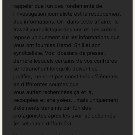
rappeler que l’un des fondements de
l’investigation journaliste est le recoupement
des informations. Or, dans cette affaire, le
travail journalistique des uns et des autres
repose uniquement sur les informations que
vous ont fournies Hamdi Shili et son
syndicaliste. Vos “dossiers de presse”,
derrière lesquels certains de vos confrères
se retranchent lorsqu’ils doivent
se
justifier, ne sont pas constitués d’éléments
de différentes sources que
vous auriez recherchées ça et là,
recoupées et analysées… mais uniquement
d’éléments transmis par l’un des
protagonistes après les avoir sélectionnés
(et selon moi déformés).