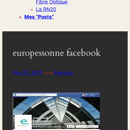
Fibre Optique
La RN20
Mes “posts”
europessonne facebook
Fév 25, 2015
—
Francois
par