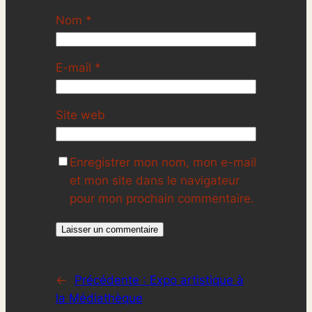
Nom
*
E-mail
*
Site web
Enregistrer mon nom, mon e-mail
et mon site dans le navigateur
pour mon prochain commentaire.
←
Précédente :
Expo artistique à
la Médiathèque