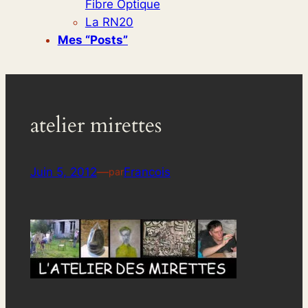
Fibre Optique
La RN20
Mes “posts”
atelier mirettes
Juin 5, 2012
—
Francois
par