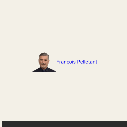
Aller
au
contenu
François Pelletant