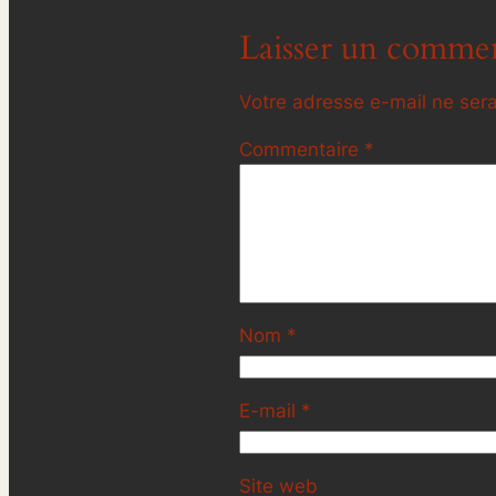
Laisser un commen
Votre adresse e-mail ne sera
Commentaire
*
Nom
*
E-mail
*
Site web