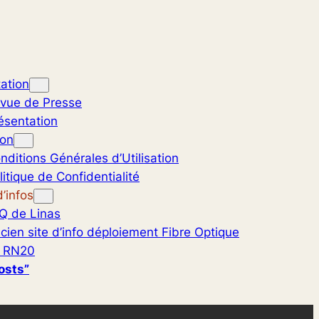
ation
vue de Presse
ésentation
ion
nditions Générales d’Utilisation
litique de Confidentialité
’infos
Q de Linas
cien site d’info déploiement Fibre Optique
 RN20
osts”