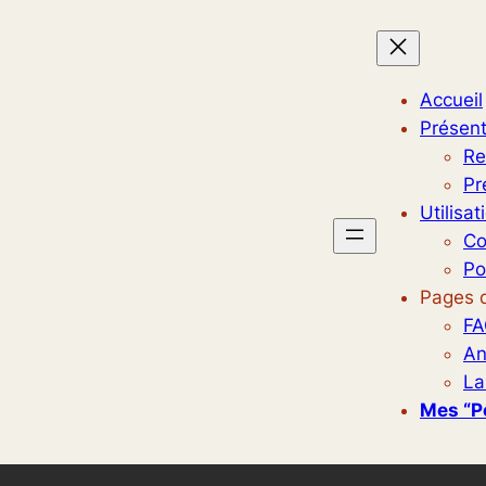
Accueil
Présent
Re
Pr
Utilisat
Co
Po
Pages d
FA
An
La
Mes “p