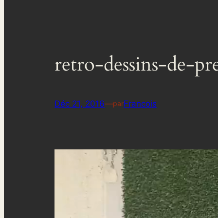
retro-dessins-de-pr
Déc 21, 2016
—
Francois
par