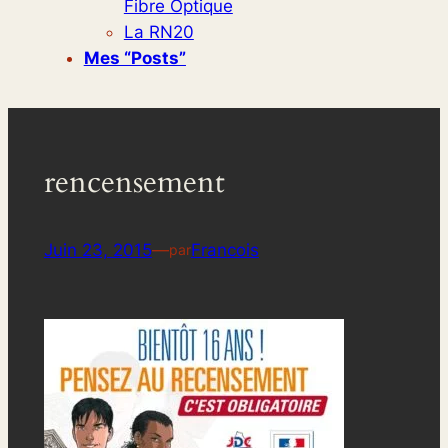
Fibre Optique
La RN20
Mes “posts”
rencensement
Juin 23, 2015
—
Francois
par